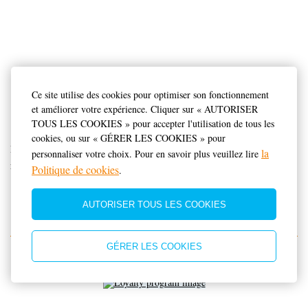
Свадебный банкет в
Ce site utilise des cookies pour optimiser son fonctionnement
ресторане отеля!
et améliorer votre expérience. Cliquer sur « AUTORISER
TOUS LES COOKIES » pour accepter l'utilisation de tous les
cookies, ou sur « GÉRER LES COOKIES » pour
При заказе свадебного банкета в ресторане отеля - в подарок
la
personnaliser votre choix. Pour en savoir plus veuillez lire
проживание в номере категории люкс!
Politique de cookies
.
AUTORISER TOUS LES COOKIES
GÉRER LES COOKIES