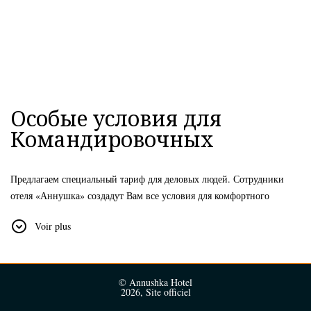
Особые условия для
Командировочных
Предлагаем специальный тариф для деловых людей. Сотрудники
отеля «Аннушка» создадут Вам все условия для комфортного
пребывания в командировке в Санкт-Петербурге.
Voir plus
В стоимость проживания включено:
- При бронировании отеля от 3-х суток – дополнительно скидка
10%;
- Ранний заезд с 9:00 (при наличии свободных мест), поздний
© Annushka Hotel
2026, Site officiel
выезд до 15:00 (при наличии свободных мест);