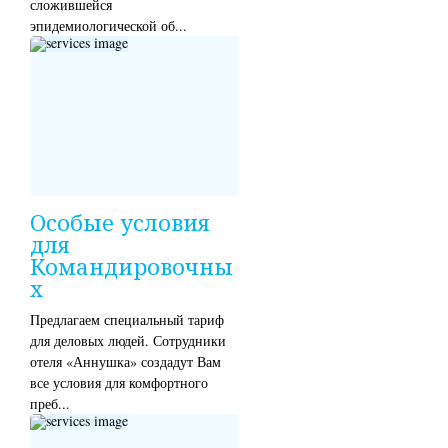
сложившейся
эпидемиологической об...
Особые условия
для
Командировочны
х
Предлагаем специальный тариф
для деловых людей. Сотрудники
отеля «Аннушка» создадут Вам
все условия для комфортного
преб...