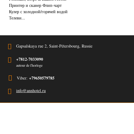
Принтер и сканер Флип-чарт
Кулер с холодной/горячей водой
Телеви...
Gapsalskaya rue 2, Saint-Pétersbourg, Russie
+7812-7033090
autour de l'horloge
+79650579785
Viber:
info@annhotel.ru