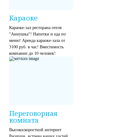
Караоке
Караоке-зал ресторана отеля
"Аннушка"! Напитки и еда по
меню! Аренда караоке-зала от
3100 руб. в час! Вместимость
компании до 10 человек!
Переговорная
комната
Высокоскоростной интернет
Ресепшн, встреча ваших гостей