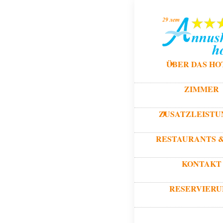
ÜBER DAS HO
ZIMMER
ZUSATZLEISTU
RESTAURANTS &
KONTAKT
RESERVIER