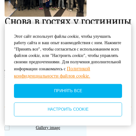
Снова в гостях у гостиницы
«Аннушка» детки из фонда
«Новая жизнь».
Этот сайт использует файлы cookie, чтобы улучшить
работу сайта и ваш опыт взаимодействия с ним. Нажмите
"Принять все", чтобы согласиться с использованием всех
15.12.2025
файлов cookie, или "Настроить cookie", чтобы управлять
своими предпочтениями. Для получения дополнительной
Политикой
Дед Мороз и Снегурочка поздравили ребят с наступающим Новым
информации ознакомьтесь с
конфиденциальности файлов cookie.
годом!
ПРИНЯТЬ ВСЕ
НАСТРОИТЬ COOKIE